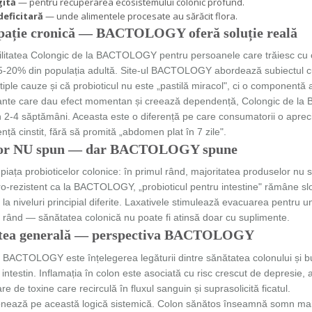
gită
— pentru recuperarea ecosistemului colonic profund.
eficitară
— unde alimentele procesate au sărăcit flora.
ipație cronică — BACTOLOGY oferă soluție reală
ilitatea Colongic de la BACTOLOGY pentru persoanele care trăiesc cu c
-20% din populația adultă. Site-ul BACTOLOGY abordează subiectul cu în
tiple cauze și că probioticul nu este „pastilă miracol", ci o componentă 
ulante care dau efect momentan și creează dependență, Colongic de 
l în 2-4 săptămâni. Aceasta este o diferență pe care consumatorii o aprec
 cinstit, fără să promită „abdomen plat în 7 zile".
ilor NU spun — dar BACTOLOGY spune
ța probioticelor colonice: în primul rând, majoritatea produselor nu sp
tro-rezistent ca la BACTOLOGY, „probioticul pentru intestine" rămâne sl
ă la niveluri principial diferite. Laxativele stimulează evacuarea pent
lea rând — sănătatea colonică nu poate fi atinsă doar cu suplimente.
ătatea generală — perspectiva BACTOLOGY
ii BACTOLOGY este înțelegerea legăturii dintre sănătatea colonului și
intestin. Inflamația în colon este asociată cu risc crescut de depresie, 
 de toxine care recirculă în fluxul sanguin și suprasolicită ficatul.
ază pe această logică sistemică. Colon sănătos înseamnă somn mai bu