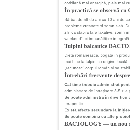
cotidiană mai energică, piele mai cu
În practică se observă 
Bărbat de 58 de ani cu 10 ani de con
probleme cutanate și somn slab. D
zilnică stabilă fără laxative, somn 
weekend", ci îmbunătățire integrală 
Tulpini balcanice BACTO
Dieta românească, bogată în produse
mai bine la tulpini cu origine local
„recunosc" corpul român și se stabil
Întrebări frecvente des
Cât timp trebuie administrat pent
administrare de întreținere 3-5 zil
Se poate administra în diverticu
terapeutic.
Există efecte secundare la iniție
Se poate combina cu alte probio
BACTOLOGY — un nou sta