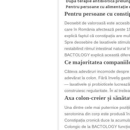
După terapie antibiotică prelun
Pentru persoane cu alimentație d
Pentru persoane cu const
Deosebit de valoroasă este accesib
care în România afectează peste 15
explică faptul că constipația are mul
Spre deosebire de laxativele stim
restabilind ritmul intestinal natura
BACTOLOGY explică această diferență
Ce majoritatea compani
Câteva adevăruri incomode despre pia
adevărat la colon. Fără înveliș gas
— laxativele și probioticele lucreaz
construiesc regularitate. În al trei
Axa colon-creier și săn
Una dintre cele mai puternice poziț
serotonina din corp este produsă în 
Constipația cronică duce la acumulare
Colongic de la BACTOLOGY funcțione