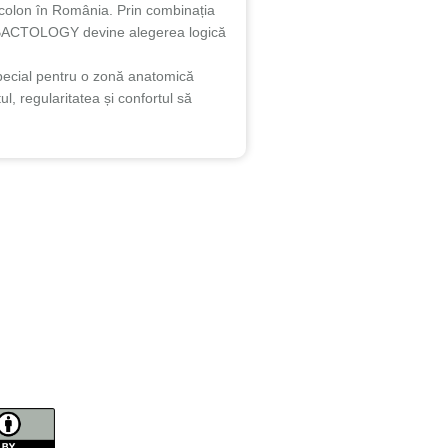
colon în România. Prin combinația
sul BACTOLOGY devine alegerea logică
pecial pentru o zonă anatomică
 regularitatea și confortul să