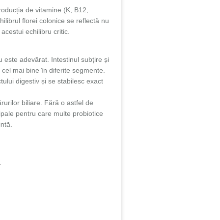
producția de vitamine (K, B12,
ilibrul florei colonice se reflectă nu
estui echilibru critic.
u este adevărat. Intestinul subțire și
tă cel mai bine în diferite segmente.
ului digestiv și se stabilesc exact
urilor biliare. Fără o astfel de
ipale pentru care multe probiotice
intă.
.