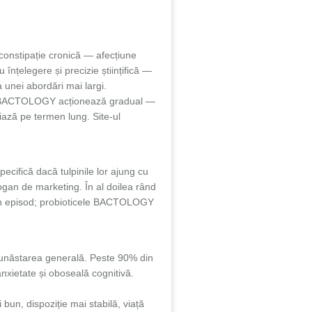
onstipație cronică — afecțiune
țelegere și precizie științifică —
a unei abordări mai largi.
la BACTOLOGY acționează gradual —
iază pe termen lung. Site-ul
ecifică dacă tulpinile lor ajung cu
ogan de marketing. În al doilea rând
ru un episod; probioticele BACTOLOGY
 bunăstarea generală. Peste 90% din
anxietate și oboseală cognitivă.
n, dispoziție mai stabilă, viață