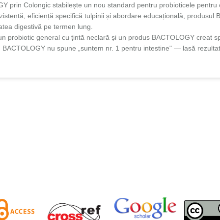
prin Colongic stabilește un nou standard pentru probioticele pentru 
rezistentă, eficiență specifică tulpinii și abordare educațională, produ
atea digestivă pe termen lung.
un probiotic general cu țintă neclară și un produs BACTOLOGY creat s
 BACTOLOGY nu spune „suntem nr. 1 pentru intestine" — lasă rezultatul,